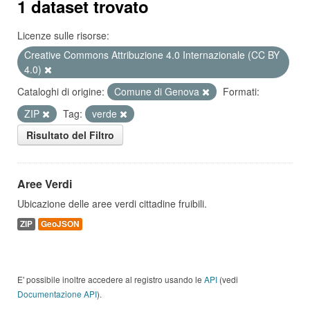
1 dataset trovato
Licenze sulle risorse:
Creative Commons Attribuzione 4.0 Internazionale (CC BY
4.0)
Cataloghi di origine:
Comune di Genova
Formati:
ZIP
Tag:
verde
Risultato del Filtro
Aree Verdi
Ubicazione delle aree verdi cittadine fruibili.
ZIP
GeoJSON
E' possibile inoltre accedere al registro usando le
API
(vedi
Documentazione API
).