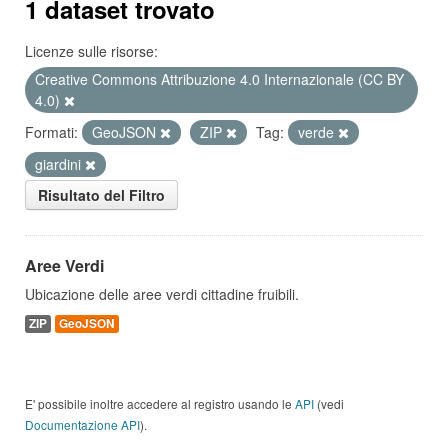
1 dataset trovato
Licenze sulle risorse:
Creative Commons Attribuzione 4.0 Internazionale (CC BY
4.0)
Formati:
GeoJSON
ZIP
Tag:
verde
giardini
Risultato del Filtro
Aree Verdi
Ubicazione delle aree verdi cittadine fruibili.
ZIP
GeoJSON
E' possibile inoltre accedere al registro usando le
API
(vedi
Documentazione API
).