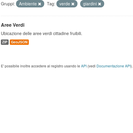
Gruppi:
Ambiente
Tag:
verde
giardini
Aree Verdi
Ubicazione delle aree verdi cittadine fruibili.
ZIP
GeoJSON
E' possibile inoltre accedere al registro usando le
API
(vedi
Documentazione API
).