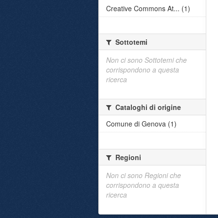
Creative Commons At... (1)
Sottotemi
Non ci sono Sottotemi che
corrispondono a questa
ricerca
Cataloghi di origine
Comune di Genova (1)
Regioni
Non ci sono Regioni che
corrispondono a questa
ricerca