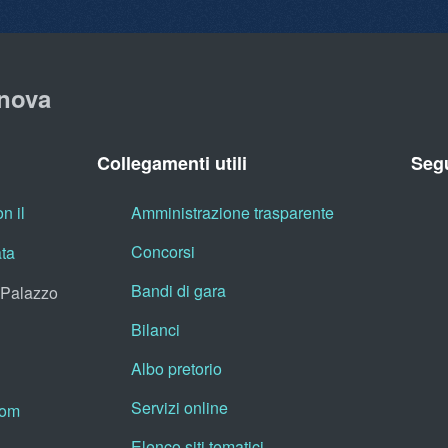
nova
Collegamenti utili
Segu
n il
Amministrazione trasparente
Concorsi
ata
Bandi di gara
, Palazzo
Bilanci
Albo pretorio
Servizi online
oom
Elenco siti tematici