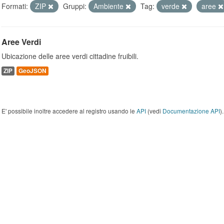
Formati:
ZIP
Gruppi:
Ambiente
Tag:
verde
aree
Aree Verdi
Ubicazione delle aree verdi cittadine fruibili.
ZIP
GeoJSON
E' possibile inoltre accedere al registro usando le
API
(vedi
Documentazione API
).