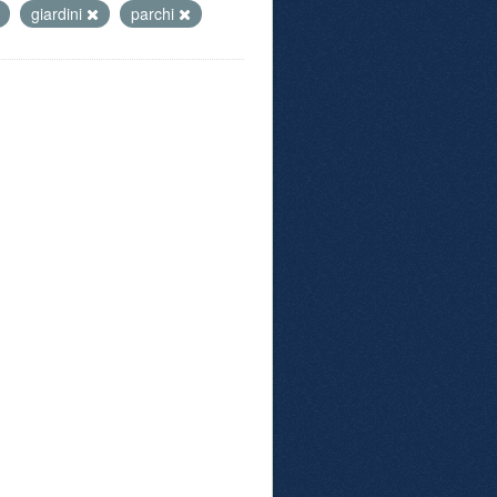
giardini
parchi