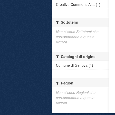
Creative Commons At... (1)
Sottotemi
Non ci sono Sottotemi che
corrispondono a questa
ricerca
Cataloghi di origine
Comune di Genova (1)
Regioni
Non ci sono Regioni che
corrispondono a questa
ricerca