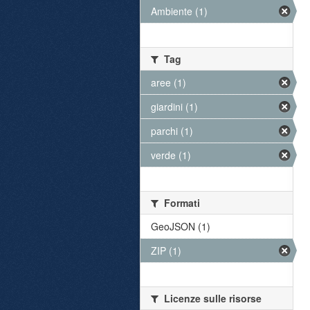
Ambiente (1)
Tag
aree (1)
giardini (1)
parchi (1)
verde (1)
Formati
GeoJSON (1)
ZIP (1)
Licenze sulle risorse