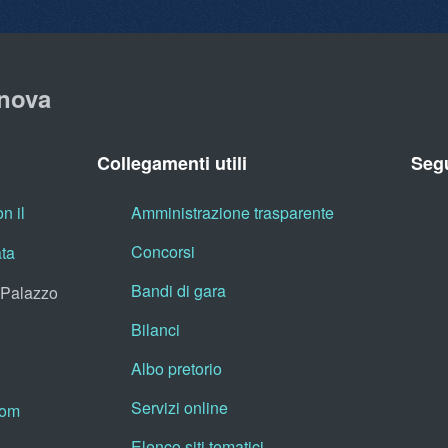
nova
Collegamenti utili
Segu
n il
Amministrazione trasparente
Concorsi
ata
Bandi di gara
, Palazzo
Bilanci
Albo pretorio
Servizi online
oom
Elenco siti tematici