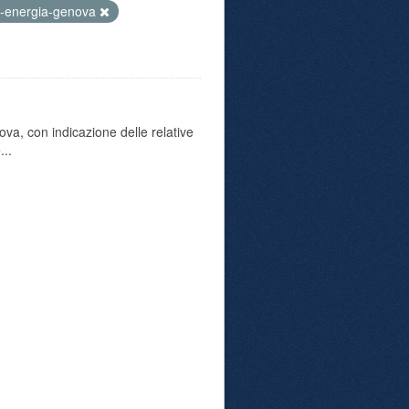
-energia-genova
va, con indicazione delle relative
...