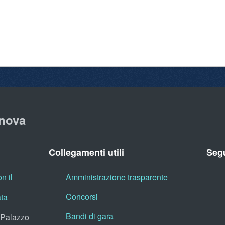
nova
Collegamenti utili
Segu
n il
Amministrazione trasparente
Concorsi
ata
Bandi di gara
, Palazzo