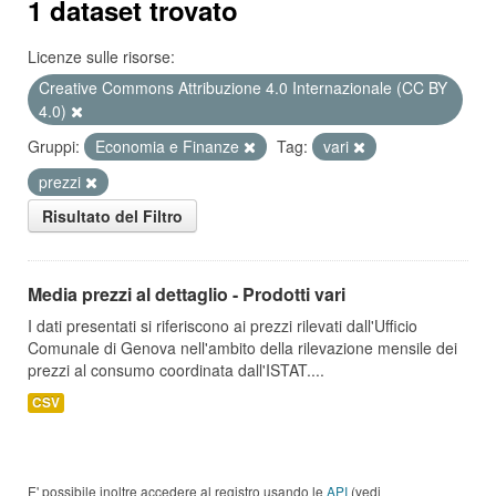
1 dataset trovato
Licenze sulle risorse:
Creative Commons Attribuzione 4.0 Internazionale (CC BY
4.0)
Gruppi:
Economia e Finanze
Tag:
vari
prezzi
Risultato del Filtro
Media prezzi al dettaglio - Prodotti vari
I dati presentati si riferiscono ai prezzi rilevati dall'Ufficio
Comunale di Genova nell'ambito della rilevazione mensile dei
prezzi al consumo coordinata dall'ISTAT....
CSV
E' possibile inoltre accedere al registro usando le
API
(vedi