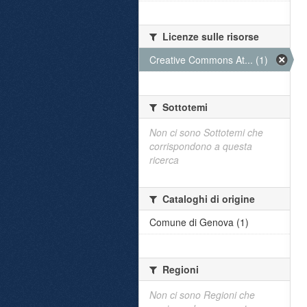
Licenze sulle risorse
Creative Commons At... (1)
Sottotemi
Non ci sono Sottotemi che
corrispondono a questa
ricerca
Cataloghi di origine
Comune di Genova (1)
Regioni
Non ci sono Regioni che