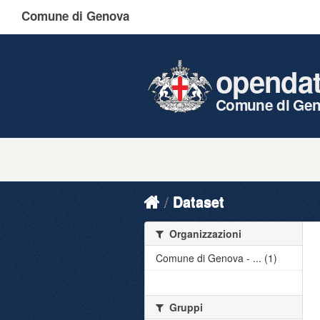
Comune di Genova
openda
Comune di Ge
Dataset
Organizzazioni
Comune di Genova - ... (1)
Gruppi