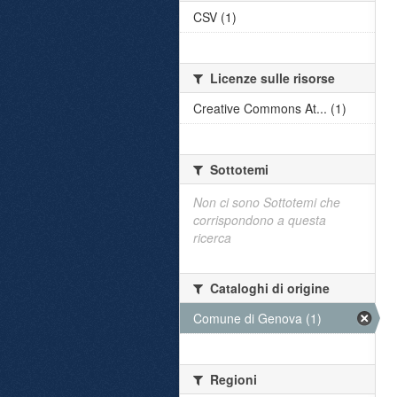
CSV (1)
Licenze sulle risorse
Creative Commons At... (1)
Sottotemi
Non ci sono Sottotemi che
corrispondono a questa
ricerca
Cataloghi di origine
Comune di Genova (1)
Regioni