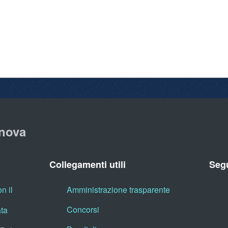
nova
Collegamenti utili
Segu
n il
Amministrazione trasparente
Concorsi
ata