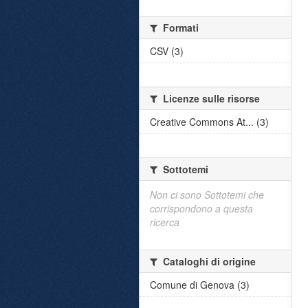
Formati
CSV (3)
Licenze sulle risorse
Creative Commons At... (3)
Sottotemi
Non ci sono Sottotemi che
corrispondono a questa
ricerca
Cataloghi di origine
Comune di Genova (3)