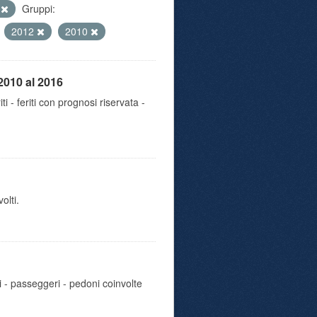
e
Gruppi:
2012
2010
2010 al 2016
iti - feriti con prognosi riservata -
olti.
i - passeggeri - pedoni coinvolte