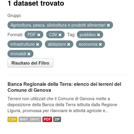
1 dataset trovato
Gruppi:
Agricoltura, pesca, silvicoltura e prodotti alimentari
Formati:
PDF
CSV
Tag:
pubblico
infrastrutture
abitazioni
economia
immobili
Risultato del Filtro
Banca Regionale della Terra: elenco dei terreni del
Comune di Genova
Terreni non utilizzati che il Comune di Genova mette a
disposizione della Banca della Terra istituita dalla Regione
Liguria, promossa per rilanciare le attività agricole e...
CSV
MAP_SRVC
PDF
ZIP