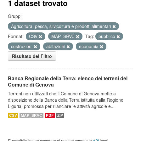
1 dataset trovato
Gruppi:
Agricoltura, pesca, silvicoltura e prodotti alimentari
Formati:
CSV
MAP_SRVC
Tag:
pubblico
costruzioni
abitazioni
economia
Risultato del Filtro
Banca Regionale della Terra: elenco dei terreni del
Comune di Genova
Terreni non utilizzati che il Comune di Genova mette a
disposizione della Banca della Terra istituita dalla Regione
Liguria, promossa per rilanciare le attività agricole e...
CSV
MAP_SRVC
PDF
ZIP
E' possibile inoltre accedere al registro usando le
API
(vedi