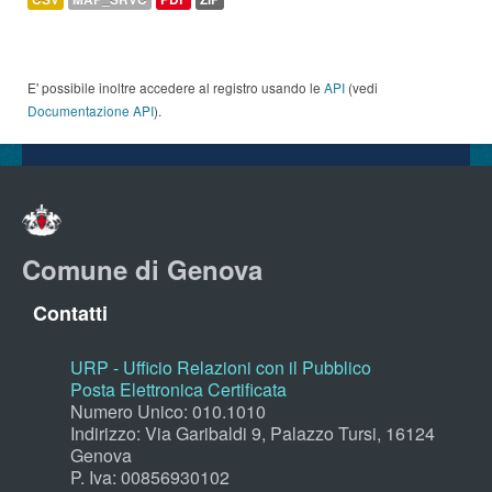
E' possibile inoltre accedere al registro usando le
API
(vedi
Documentazione API
).
Comune di Genova
Contatti
URP - Ufficio Relazioni con il Pubblico
Posta Elettronica Certificata
Numero Unico: 010.1010
Indirizzo: Via Garibaldi 9, Palazzo Tursi, 16124
Genova
P. Iva: 00856930102