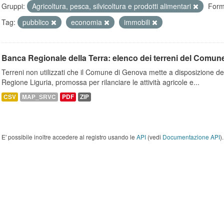
Gruppi:
Agricoltura, pesca, silvicoltura e prodotti alimentari
Form
Tag:
pubblico
economia
immobili
Banca Regionale della Terra: elenco dei terreni del Comun
Terreni non utilizzati che il Comune di Genova mette a disposizione dell
Regione Liguria, promossa per rilanciare le attività agricole e...
CSV
MAP_SRVC
PDF
ZIP
E' possibile inoltre accedere al registro usando le
API
(vedi
Documentazione API
).