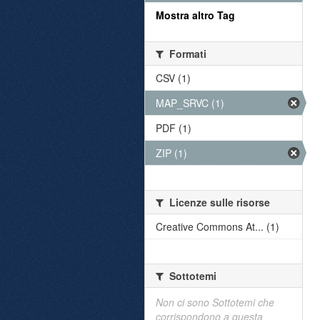
Mostra altro Tag
Formati
CSV (1)
MAP_SRVC (1)
PDF (1)
ZIP (1)
Licenze sulle risorse
Creative Commons At... (1)
Sottotemi
Non ci sono Sottotemi che
corrispondono a questa