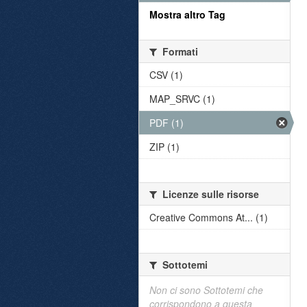
Mostra altro Tag
Formati
CSV (1)
MAP_SRVC (1)
PDF (1)
ZIP (1)
Licenze sulle risorse
Creative Commons At... (1)
Sottotemi
Non ci sono Sottotemi che
corrispondono a questa