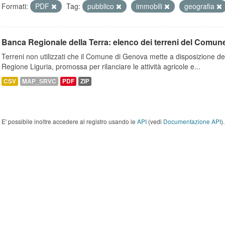
Formati:
PDF
Tag:
pubblico
immobili
geografia
Banca Regionale della Terra: elenco dei terreni del Comun
Terreni non utilizzati che il Comune di Genova mette a disposizione dell
Regione Liguria, promossa per rilanciare le attività agricole e...
CSV
MAP_SRVC
PDF
ZIP
E' possibile inoltre accedere al registro usando le
API
(vedi
Documentazione API
).