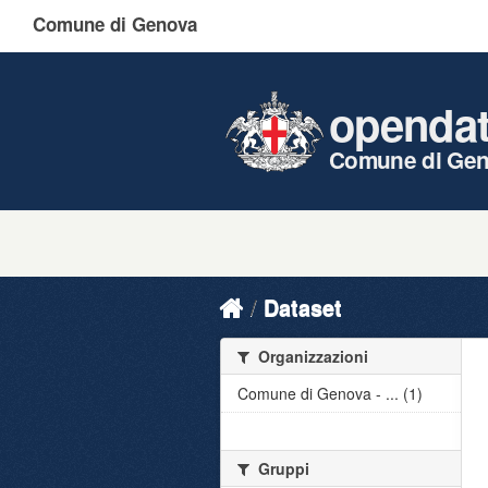
Comune di Genova
openda
Comune di Ge
Dataset
Organizzazioni
Comune di Genova - ... (1)
Gruppi