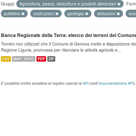
Gruppi:
Agricoltura, pesca, silvicoltura e prodotti alimentari
Form
pubblico
costruzioni
geologia
abitazioni
ec
Banca Regionale della Terra: elenco dei terreni del Comun
Terreni non utilizzati che il Comune di Genova mette a disposizione dell
Regione Liguria, promossa per rilanciare le attività agricole e...
CSV
MAP_SRVC
PDF
ZIP
E' possibile inoltre accedere al registro usando le
API
(vedi
Documentazione API
).