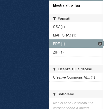
Mostra altro Tag
Formati
CSV (1)
MAP_SRVC (1)
PDF (1)
ZIP (1)
Licenze sulle risorse
Creative Commons At... (1)
Sottotemi
Non ci sono Sottotemi che
corrispondono a questa