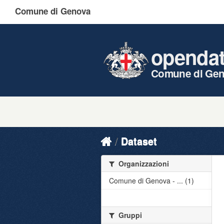
Comune di Genova
openda
Comune di Ge
Dataset
Organizzazioni
Comune di Genova - ... (1)
Gruppi