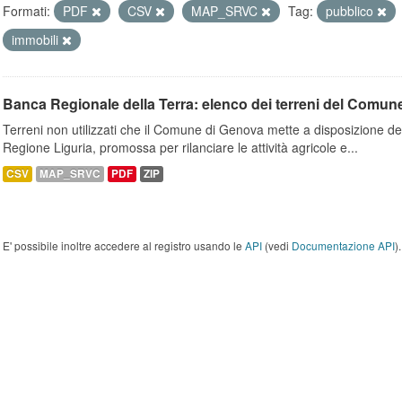
Formati:
PDF
CSV
MAP_SRVC
Tag:
pubblico
immobili
Banca Regionale della Terra: elenco dei terreni del Comun
Terreni non utilizzati che il Comune di Genova mette a disposizione dell
Regione Liguria, promossa per rilanciare le attività agricole e...
CSV
MAP_SRVC
PDF
ZIP
E' possibile inoltre accedere al registro usando le
API
(vedi
Documentazione API
).