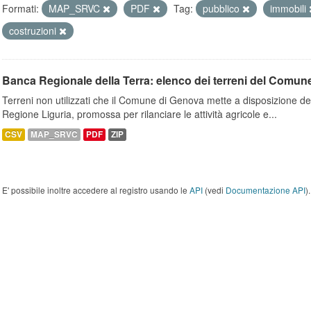
Formati:
MAP_SRVC
PDF
Tag:
pubblico
immobili
costruzioni
Banca Regionale della Terra: elenco dei terreni del Comun
Terreni non utilizzati che il Comune di Genova mette a disposizione dell
Regione Liguria, promossa per rilanciare le attività agricole e...
CSV
MAP_SRVC
PDF
ZIP
E' possibile inoltre accedere al registro usando le
API
(vedi
Documentazione API
).