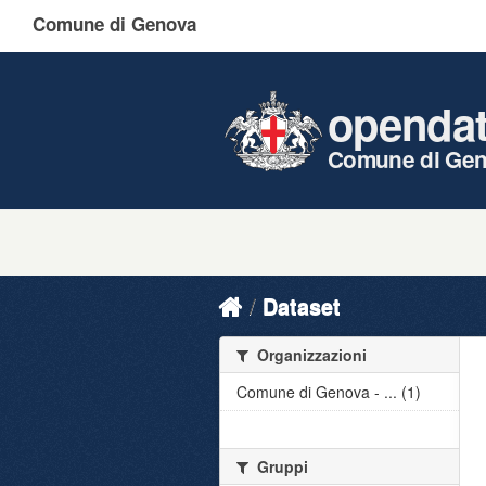
Comune di Genova
openda
Comune di Ge
Dataset
Organizzazioni
Comune di Genova - ... (1)
Gruppi