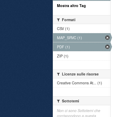
Mostra altro Tag
Formati
CSV (1)
MAP_SRVC (1)
PDF (1)
ZIP (1)
Licenze sulle risorse
Creative Commons At... (1)
Sottotemi
Non ci sono Sottotemi che
corrispondono a questa