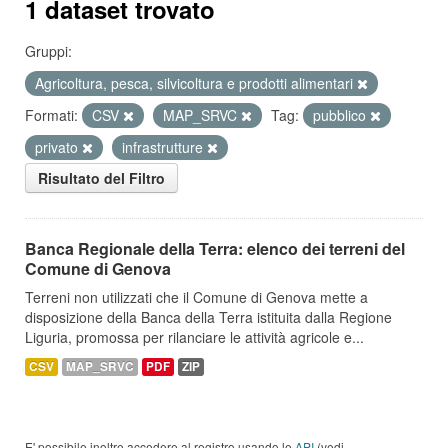
1 dataset trovato
Gruppi:
Agricoltura, pesca, silvicoltura e prodotti alimentari
Formati:
CSV
MAP_SRVC
Tag:
pubblico
privato
infrastrutture
Risultato del Filtro
Banca Regionale della Terra: elenco dei terreni del
Comune di Genova
Terreni non utilizzati che il Comune di Genova mette a
disposizione della Banca della Terra istituita dalla Regione
Liguria, promossa per rilanciare le attività agricole e...
CSV
MAP_SRVC
PDF
ZIP
E' possibile inoltre accedere al registro usando le
API
(vedi