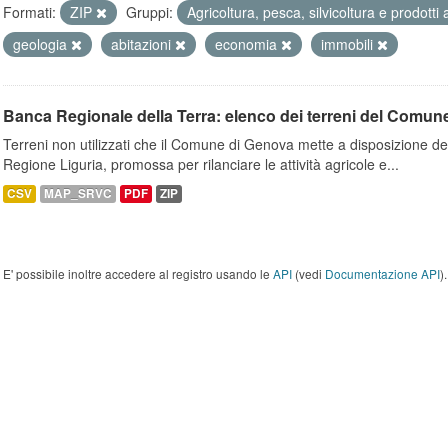
Formati:
ZIP
Gruppi:
Agricoltura, pesca, silvicoltura e prodotti
geologia
abitazioni
economia
immobili
Banca Regionale della Terra: elenco dei terreni del Comun
Terreni non utilizzati che il Comune di Genova mette a disposizione dell
Regione Liguria, promossa per rilanciare le attività agricole e...
CSV
MAP_SRVC
PDF
ZIP
E' possibile inoltre accedere al registro usando le
API
(vedi
Documentazione API
).