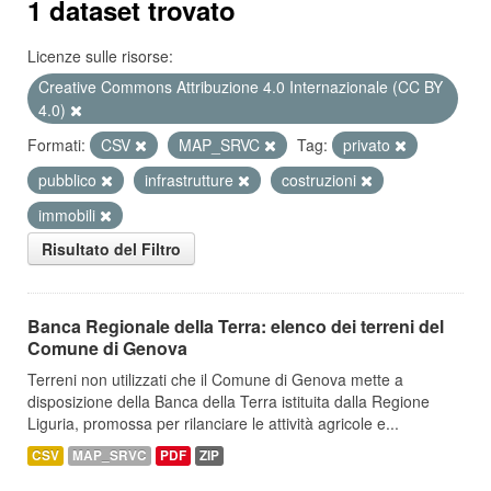
1 dataset trovato
Licenze sulle risorse:
Creative Commons Attribuzione 4.0 Internazionale (CC BY
4.0)
Formati:
CSV
MAP_SRVC
Tag:
privato
pubblico
infrastrutture
costruzioni
immobili
Risultato del Filtro
Banca Regionale della Terra: elenco dei terreni del
Comune di Genova
Terreni non utilizzati che il Comune di Genova mette a
disposizione della Banca della Terra istituita dalla Regione
Liguria, promossa per rilanciare le attività agricole e...
CSV
MAP_SRVC
PDF
ZIP