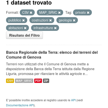
1 dataset trovato
Formati:
CSV
MAP_SRVC
Tag:
privato
pubblico
costruzioni
geologia
abitazioni
infrastrutture
Risultato del Filtro
Banca Regionale della Terra: elenco dei terreni del
Comune di Genova
Terreni non utilizzati che il Comune di Genova mette a
disposizione della Banca della Terra istituita dalla Regione
Liguria, promossa per rilanciare le attività agricole e...
CSV
MAP_SRVC
PDF
ZIP
E' possibile inoltre accedere al registro usando le
API
(vedi
Documentazione API
).