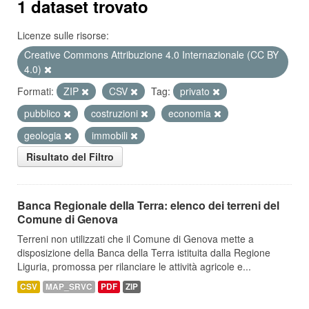
1 dataset trovato
Licenze sulle risorse:
Creative Commons Attribuzione 4.0 Internazionale (CC BY
4.0)
Formati:
ZIP
CSV
Tag:
privato
pubblico
costruzioni
economia
geologia
immobili
Risultato del Filtro
Banca Regionale della Terra: elenco dei terreni del
Comune di Genova
Terreni non utilizzati che il Comune di Genova mette a
disposizione della Banca della Terra istituita dalla Regione
Liguria, promossa per rilanciare le attività agricole e...
CSV
MAP_SRVC
PDF
ZIP