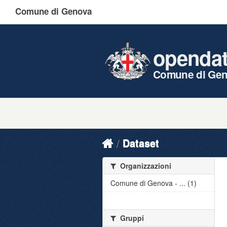
Comune di Genova
openda
Comune di Ge
Dataset
Organizzazioni
Comune di Genova - ... (1)
Gruppi