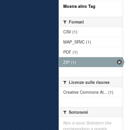
Mostra altro Tag
Formati
CSV (1)
MAP_SRVC (1)
PDF (1)
ZIP (1)
Licenze sulle risorse
Creative Commons At... (1)
Sottotemi
Non ci sono Sottotemi che
corrispondono a questa