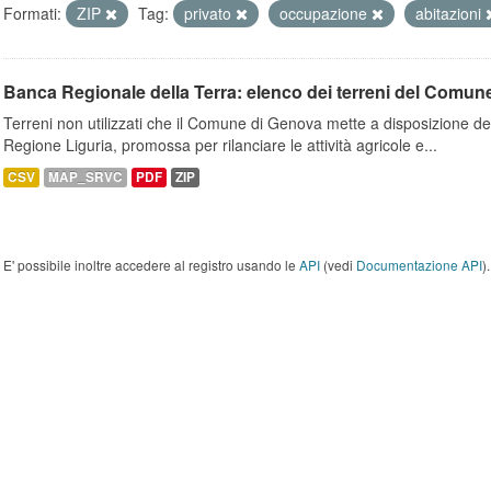
Formati:
ZIP
Tag:
privato
occupazione
abitazioni
Banca Regionale della Terra: elenco dei terreni del Comun
Terreni non utilizzati che il Comune di Genova mette a disposizione dell
Regione Liguria, promossa per rilanciare le attività agricole e...
CSV
MAP_SRVC
PDF
ZIP
E' possibile inoltre accedere al registro usando le
API
(vedi
Documentazione API
).