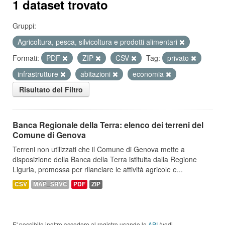
1 dataset trovato
Gruppi:
Agricoltura, pesca, silvicoltura e prodotti alimentari
Formati:
PDF
ZIP
CSV
Tag:
privato
infrastrutture
abitazioni
economia
Risultato del Filtro
Banca Regionale della Terra: elenco dei terreni del
Comune di Genova
Terreni non utilizzati che il Comune di Genova mette a
disposizione della Banca della Terra istituita dalla Regione
Liguria, promossa per rilanciare le attività agricole e...
CSV
MAP_SRVC
PDF
ZIP
E' possibile inoltre accedere al registro usando le
API
(vedi