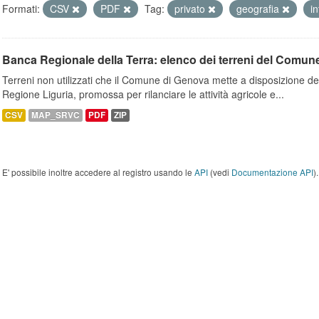
Formati:
CSV
PDF
Tag:
privato
geografia
i
Banca Regionale della Terra: elenco dei terreni del Comun
Terreni non utilizzati che il Comune di Genova mette a disposizione dell
Regione Liguria, promossa per rilanciare le attività agricole e...
CSV
MAP_SRVC
PDF
ZIP
E' possibile inoltre accedere al registro usando le
API
(vedi
Documentazione API
).