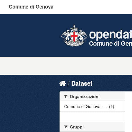
Comune di Genova
openda
Comune di Ge
Dataset
Organizzazioni
Comune di Genova - ... (1)
Gruppi