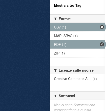
Mostra altro Tag
Formati
CSV (1)
MAP_SRVC (1)
PDF (1)
ZIP (1)
Licenze sulle risorse
Creative Commons At... (1)
Sottotemi
Non ci sono Sottotemi che
corrispondono a questa