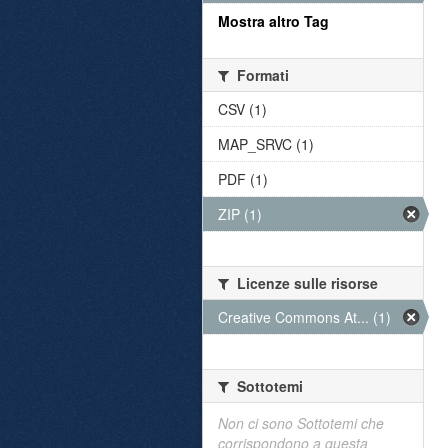
Mostra altro Tag
Formati
CSV (1)
MAP_SRVC (1)
PDF (1)
ZIP (1)
Licenze sulle risorse
Creative Commons At... (1)
Sottotemi
Non ci sono Sottotemi che
corrispondono a questa