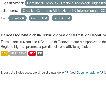
Organizzazioni:
Comune di Genova - Direzione Tecnologie Digitalizz
sulle risorse:
Creative Commons Attribuzione 4.0 Internazionale (CC
Tag:
privato
immobili
pubblico
Banca Regionale della Terra: elenco dei terreni del Comun
Terreni non utilizzati che il Comune di Genova mette a disposizione dell
Regione Liguria, promossa per rilanciare le attività agricole e...
CSV
MAP_SRVC
PDF
ZIP
E' possibile inoltre accedere al registro usando le
API
(vedi
Documentazione API
).