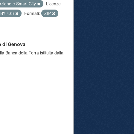
azione e Smart City
Licenze
 BY 4.0)
Formati:
ZIP
e di Genova
a Banca della Terra istituita dalla