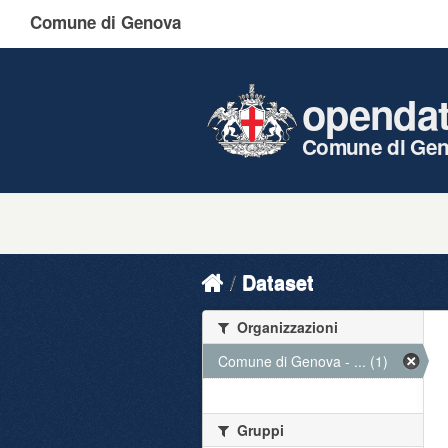
Comune di Genova
openda
Comune di Ge
Dataset
Organizzazioni
Comune di Genova - ... (1)
Gruppi