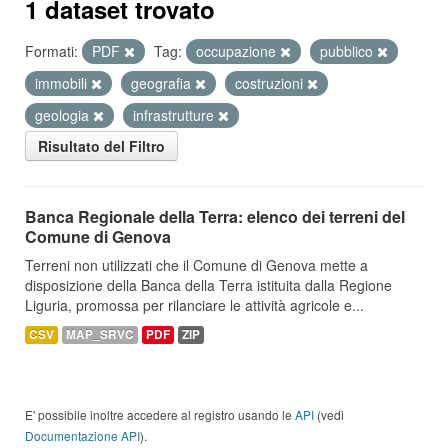
1 dataset trovato
Formati:
PDF
Tag:
occupazione
pubblico
immobili
geografia
costruzioni
geologia
infrastrutture
Risultato del Filtro
Banca Regionale della Terra: elenco dei terreni del
Comune di Genova
Terreni non utilizzati che il Comune di Genova mette a
disposizione della Banca della Terra istituita dalla Regione
Liguria, promossa per rilanciare le attività agricole e...
CSV
MAP_SRVC
PDF
ZIP
E' possibile inoltre accedere al registro usando le
API
(vedi
Documentazione API
).