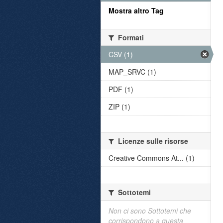
Mostra altro Tag
Formati
CSV (1)
MAP_SRVC (1)
PDF (1)
ZIP (1)
Licenze sulle risorse
Creative Commons At... (1)
Sottotemi
Non ci sono Sottotemi che
corrispondono a questa