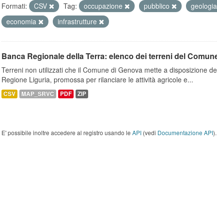
Formati:
CSV
Tag:
occupazione
pubblico
geologi
economia
infrastrutture
Banca Regionale della Terra: elenco dei terreni del Comun
Terreni non utilizzati che il Comune di Genova mette a disposizione dell
Regione Liguria, promossa per rilanciare le attività agricole e...
CSV
MAP_SRVC
PDF
ZIP
E' possibile inoltre accedere al registro usando le
API
(vedi
Documentazione API
).