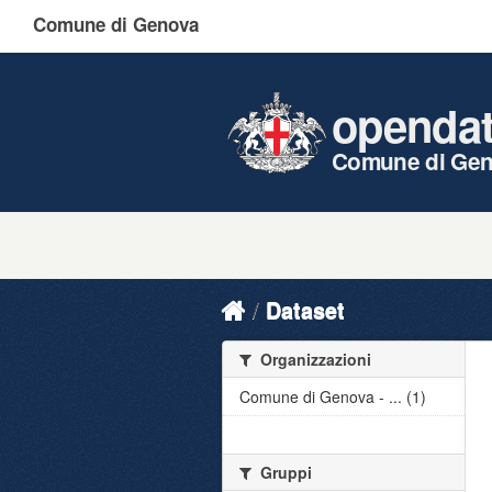
Comune di Genova
openda
Comune di Ge
Dataset
Organizzazioni
Comune di Genova - ... (1)
Gruppi