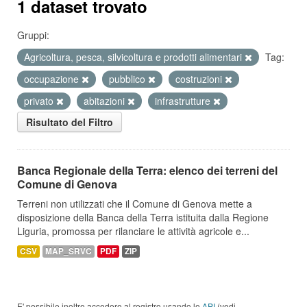
1 dataset trovato
Gruppi:
Agricoltura, pesca, silvicoltura e prodotti alimentari
Tag:
occupazione
pubblico
costruzioni
privato
abitazioni
infrastrutture
Risultato del Filtro
Banca Regionale della Terra: elenco dei terreni del
Comune di Genova
Terreni non utilizzati che il Comune di Genova mette a
disposizione della Banca della Terra istituita dalla Regione
Liguria, promossa per rilanciare le attività agricole e...
CSV
MAP_SRVC
PDF
ZIP
E' possibile inoltre accedere al registro usando le
API
(vedi