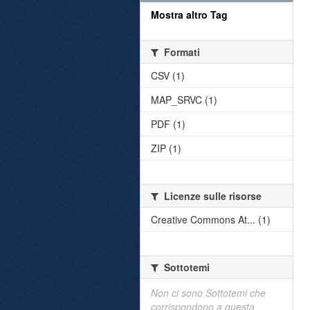
Mostra altro Tag
Formati
CSV (1)
MAP_SRVC (1)
PDF (1)
ZIP (1)
Licenze sulle risorse
Creative Commons At... (1)
Sottotemi
Non ci sono Sottotemi che
corrispondono a questa