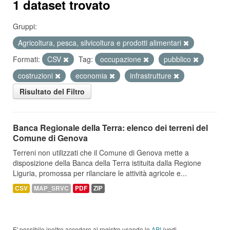
1 dataset trovato
Gruppi:
Agricoltura, pesca, silvicoltura e prodotti alimentari
Formati:
CSV
Tag:
occupazione
pubblico
costruzioni
economia
infrastrutture
Risultato del Filtro
Banca Regionale della Terra: elenco dei terreni del
Comune di Genova
Terreni non utilizzati che il Comune di Genova mette a
disposizione della Banca della Terra istituita dalla Regione
Liguria, promossa per rilanciare le attività agricole e...
CSV
MAP_SRVC
PDF
ZIP
E' possibile inoltre accedere al registro usando le
API
(vedi