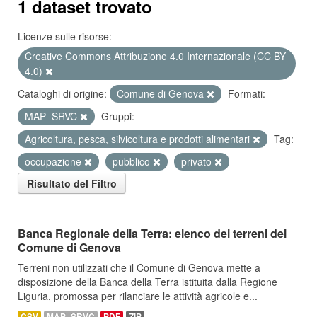
1 dataset trovato
Licenze sulle risorse:
Creative Commons Attribuzione 4.0 Internazionale (CC BY
4.0)
Cataloghi di origine:
Comune di Genova
Formati:
MAP_SRVC
Gruppi:
Agricoltura, pesca, silvicoltura e prodotti alimentari
Tag:
occupazione
pubblico
privato
Risultato del Filtro
Banca Regionale della Terra: elenco dei terreni del
Comune di Genova
Terreni non utilizzati che il Comune di Genova mette a
disposizione della Banca della Terra istituita dalla Regione
Liguria, promossa per rilanciare le attività agricole e...
CSV
MAP_SRVC
PDF
ZIP