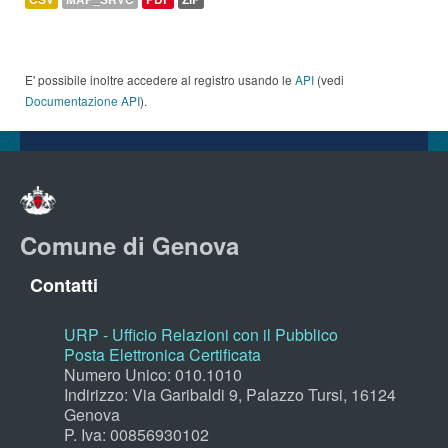
E' possibile inoltre accedere al registro usando le
API
(vedi
Documentazione API
).
Comune di Genova
Contatti
URP - Ufficio Relazioni con il Pubblico
Posta Elettronica Certificata
Numero Unico: 010.1010
Indirizzo: Via Garibaldi 9, Palazzo Tursi, 16124
Genova
P. Iva: 00856930102