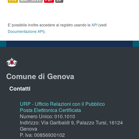
E' possibile inoltre accedere al registro usando le
API
(vedi
Documentazione API
).
Comune di Genova
Contatti
URP - Ufficio Relazioni con il Pubblico
Posta Elettronica Certificata
Numero Unico: 010.1010
Indirizzo: Via Garibaldi 9, Palazzo Tursi, 16124
Genova
P. Iva: 00856930102