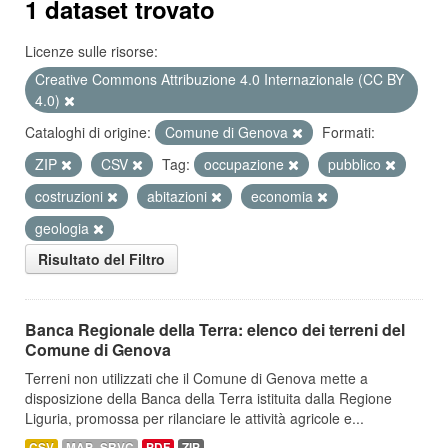
1 dataset trovato
Licenze sulle risorse:
Creative Commons Attribuzione 4.0 Internazionale (CC BY
4.0)
Cataloghi di origine:
Comune di Genova
Formati:
ZIP
CSV
Tag:
occupazione
pubblico
costruzioni
abitazioni
economia
geologia
Risultato del Filtro
Banca Regionale della Terra: elenco dei terreni del
Comune di Genova
Terreni non utilizzati che il Comune di Genova mette a
disposizione della Banca della Terra istituita dalla Regione
Liguria, promossa per rilanciare le attività agricole e...
CSV
MAP_SRVC
PDF
ZIP