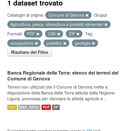
1 dataset trovato
Cataloghi di origine:
Comune di Genova
Gruppi:
Agricoltura, pesca, silvicoltura e prodotti alimentari
Formati:
PDF
CSV
ZIP
Tag:
occupazione
pubblico
geologia
Risultato del Filtro
Banca Regionale della Terra: elenco dei terreni del
Comune di Genova
Terreni non utilizzati che il Comune di Genova mette a
disposizione della Banca della Terra istituita dalla Regione
Liguria, promossa per rilanciare le attività agricole e...
CSV
MAP_SRVC
PDF
ZIP
E' possibile inoltre accedere al registro usando le
API
(vedi