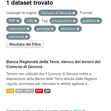
1 dataset trovato
Cataloghi di origine:
Comune di Genova
Formati:
PDF
CSV
Tag:
occupazione
pubblico
costruzioni
geologia
abitazioni
economia
Risultato del Filtro
Banca Regionale della Terra: elenco dei terreni del
Comune di Genova
Terreni non utilizzati che il Comune di Genova mette a
disposizione della Banca della Terra istituita dalla Regione
Liguria, promossa per rilanciare le attività agricole e...
CSV
MAP_SRVC
PDF
ZIP
E' possibile inoltre accedere al registro usando le
API
(vedi