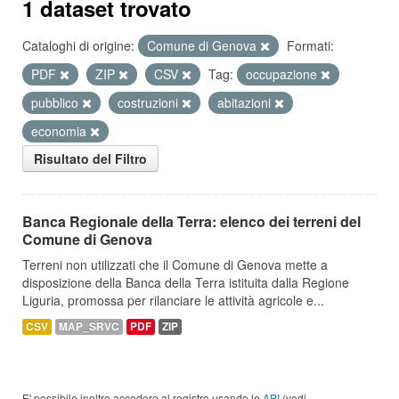
1 dataset trovato
Cataloghi di origine:
Comune di Genova
Formati:
PDF
ZIP
CSV
Tag:
occupazione
pubblico
costruzioni
abitazioni
economia
Risultato del Filtro
Banca Regionale della Terra: elenco dei terreni del
Comune di Genova
Terreni non utilizzati che il Comune di Genova mette a
disposizione della Banca della Terra istituita dalla Regione
Liguria, promossa per rilanciare le attività agricole e...
CSV
MAP_SRVC
PDF
ZIP
E' possibile inoltre accedere al registro usando le
API
(vedi