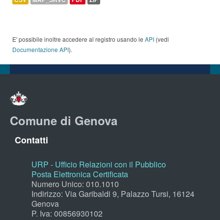
E' possibile inoltre accedere al registro usando le
API
(vedi
Documentazione API
).
Comune di Genova
Contatti
URP - Ufficio Relazioni con il Pubblico
Posta Elettronica Certificata
Numero Unico: 010.1010
Indirizzo: Via Garibaldi 9, Palazzo Tursi, 16124
Genova
P. Iva: 00856930102