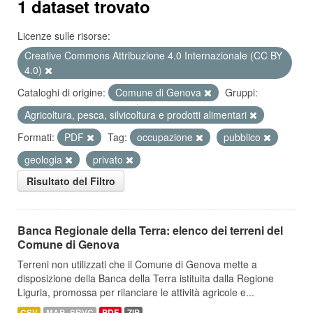
1 dataset trovato
Licenze sulle risorse:
Creative Commons Attribuzione 4.0 Internazionale (CC BY
4.0)
Cataloghi di origine:
Comune di Genova
Gruppi:
Agricoltura, pesca, silvicoltura e prodotti alimentari
Formati:
PDF
Tag:
occupazione
pubblico
geologia
privato
Risultato del Filtro
Banca Regionale della Terra: elenco dei terreni del
Comune di Genova
Terreni non utilizzati che il Comune di Genova mette a
disposizione della Banca della Terra istituita dalla Regione
Liguria, promossa per rilanciare le attività agricole e...
CSV
MAP_SRVC
PDF
ZIP