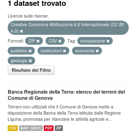
1 dataset trovato
Licenze sulle risorse:
Creative Commons Attribuzione 4.0 Internazionale (CC BY
4.0)
Formati:
ZIP
CSV
Tag:
occupazione
pubblico
costruzioni
economia
geologia
Risultato del Filtro
Banca Regionale della Terra: elenco dei terreni del
Comune di Genova
Terreni non utilizzati che il Comune di Genova mette a
disposizione della Banca della Terra istituita dalla Regione
Liguria, promossa per rilanciare le attività agricole e...
CSV
MAP_SRVC
PDF
ZIP