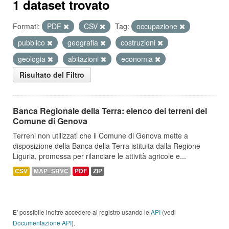
1 dataset trovato
Formati:
PDF
CSV
Tag:
occupazione
pubblico
geografia
costruzioni
geologia
abitazioni
economia
Risultato del Filtro
Banca Regionale della Terra: elenco dei terreni del
Comune di Genova
Terreni non utilizzati che il Comune di Genova mette a
disposizione della Banca della Terra istituita dalla Regione
Liguria, promossa per rilanciare le attività agricole e...
CSV
MAP_SRVC
PDF
ZIP
E' possibile inoltre accedere al registro usando le
API
(vedi
Documentazione API
).