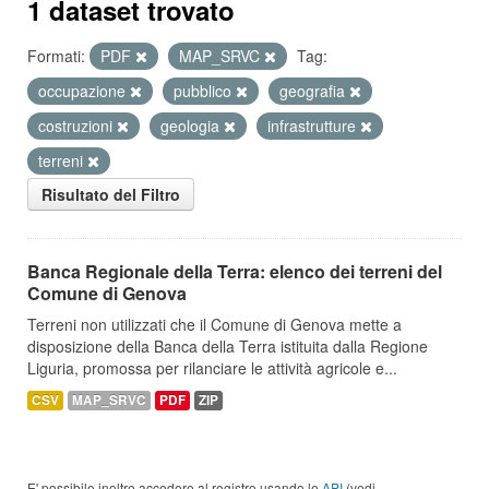
1 dataset trovato
Formati:
PDF
MAP_SRVC
Tag:
occupazione
pubblico
geografia
costruzioni
geologia
infrastrutture
terreni
Risultato del Filtro
Banca Regionale della Terra: elenco dei terreni del
Comune di Genova
Terreni non utilizzati che il Comune di Genova mette a
disposizione della Banca della Terra istituita dalla Regione
Liguria, promossa per rilanciare le attività agricole e...
CSV
MAP_SRVC
PDF
ZIP
E' possibile inoltre accedere al registro usando le
API
(vedi