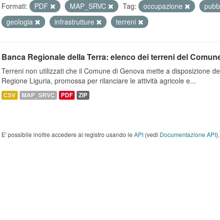
Formati:
PDF
MAP_SRVC
Tag:
occupazione
pubb
geologia
infrastrutture
terreni
Banca Regionale della Terra: elenco dei terreni del Comun
Terreni non utilizzati che il Comune di Genova mette a disposizione dell
Regione Liguria, promossa per rilanciare le attività agricole e...
CSV
MAP_SRVC
PDF
ZIP
E' possibile inoltre accedere al registro usando le
API
(vedi
Documentazione API
).