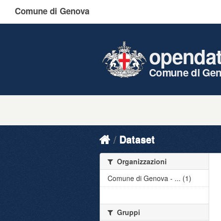
Comune di Genova
openda
Comune di Ge
Dataset
Organizzazioni
Comune di Genova - ... (1)
Gruppi