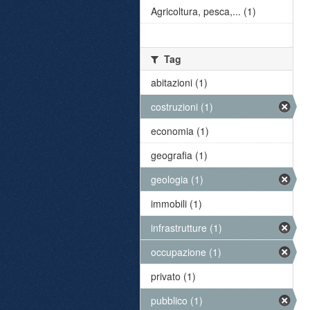
Agricoltura, pesca,... (1)
Tag
abitazioni (1)
costruzioni (1)
economia (1)
geografia (1)
geologia (1)
immobili (1)
infrastrutture (1)
occupazione (1)
privato (1)
pubblico (1)