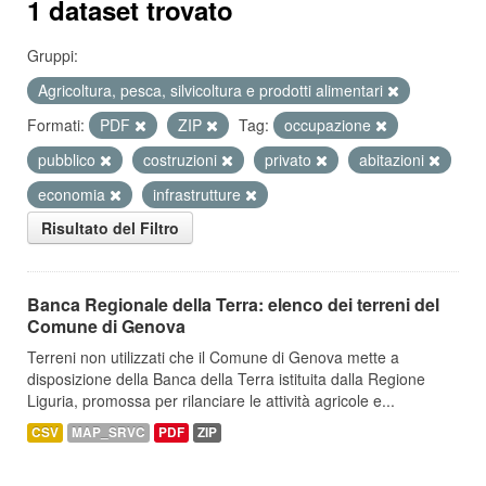
1 dataset trovato
Gruppi:
Agricoltura, pesca, silvicoltura e prodotti alimentari
Formati:
PDF
ZIP
Tag:
occupazione
pubblico
costruzioni
privato
abitazioni
economia
infrastrutture
Risultato del Filtro
Banca Regionale della Terra: elenco dei terreni del
Comune di Genova
Terreni non utilizzati che il Comune di Genova mette a
disposizione della Banca della Terra istituita dalla Regione
Liguria, promossa per rilanciare le attività agricole e...
CSV
MAP_SRVC
PDF
ZIP