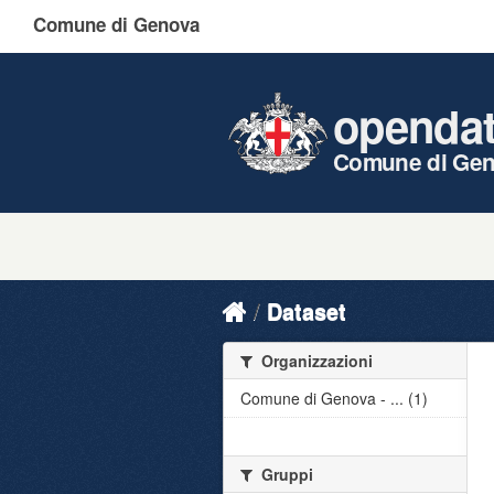
Comune di Genova
openda
Comune di Ge
Dataset
Organizzazioni
Comune di Genova - ... (1)
Gruppi