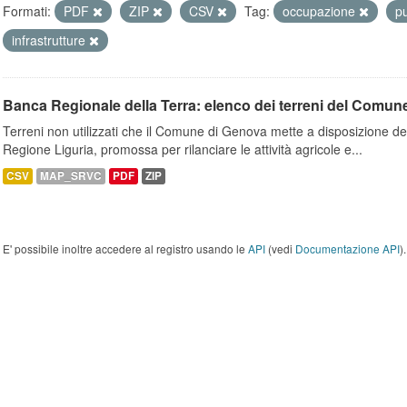
Formati:
PDF
ZIP
CSV
Tag:
occupazione
p
infrastrutture
Banca Regionale della Terra: elenco dei terreni del Comun
Terreni non utilizzati che il Comune di Genova mette a disposizione dell
Regione Liguria, promossa per rilanciare le attività agricole e...
CSV
MAP_SRVC
PDF
ZIP
E' possibile inoltre accedere al registro usando le
API
(vedi
Documentazione API
).