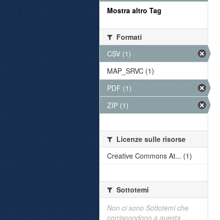
Mostra altro Tag
Formati
CSV (1)
MAP_SRVC (1)
PDF (1)
ZIP (1)
Licenze sulle risorse
Creative Commons At... (1)
Sottotemi
Non ci sono Sottotemi che
corrispondono a questa