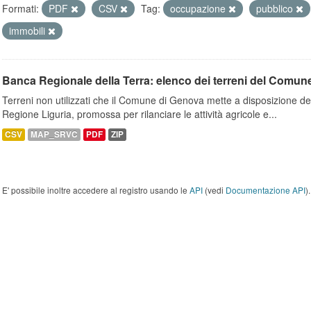
Formati:
PDF
CSV
Tag:
occupazione
pubblico
immobili
Banca Regionale della Terra: elenco dei terreni del Comun
Terreni non utilizzati che il Comune di Genova mette a disposizione dell
Regione Liguria, promossa per rilanciare le attività agricole e...
CSV
MAP_SRVC
PDF
ZIP
E' possibile inoltre accedere al registro usando le
API
(vedi
Documentazione API
).