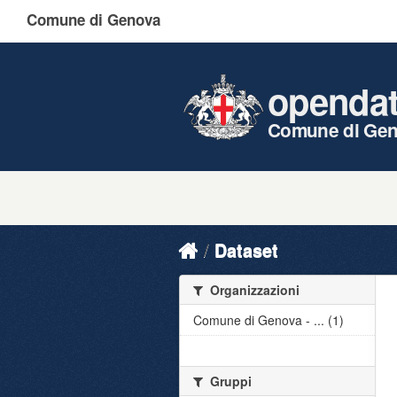
Comune di Genova
openda
Comune di Ge
Dataset
Organizzazioni
Comune di Genova - ... (1)
Gruppi