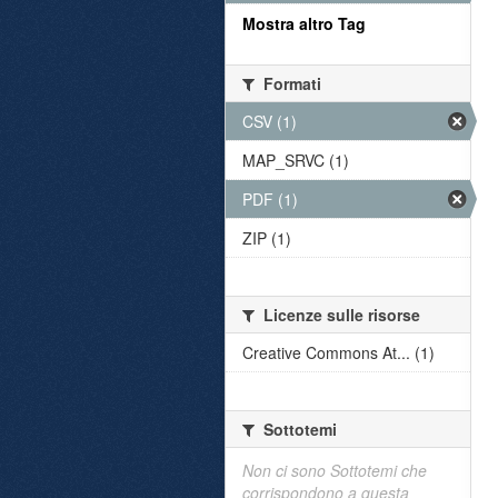
Mostra altro Tag
Formati
CSV (1)
MAP_SRVC (1)
PDF (1)
ZIP (1)
Licenze sulle risorse
Creative Commons At... (1)
Sottotemi
Non ci sono Sottotemi che
corrispondono a questa