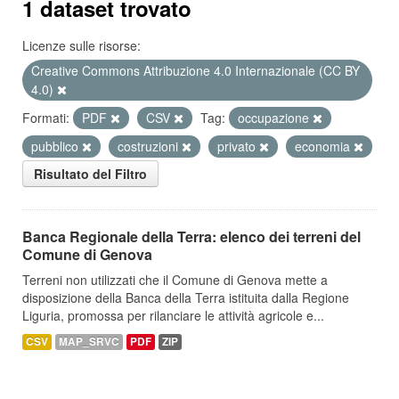
1 dataset trovato
Licenze sulle risorse:
Creative Commons Attribuzione 4.0 Internazionale (CC BY
4.0)
Formati:
PDF
CSV
Tag:
occupazione
pubblico
costruzioni
privato
economia
Risultato del Filtro
Banca Regionale della Terra: elenco dei terreni del
Comune di Genova
Terreni non utilizzati che il Comune di Genova mette a
disposizione della Banca della Terra istituita dalla Regione
Liguria, promossa per rilanciare le attività agricole e...
CSV
MAP_SRVC
PDF
ZIP