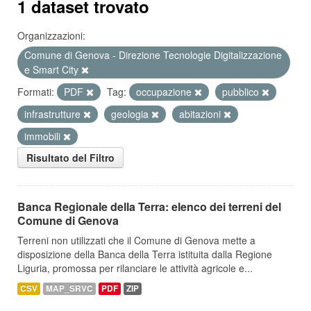
1 dataset trovato
Organizzazioni:
Comune di Genova - Direzione Tecnologie Digitalizzazione
e Smart City
Formati:
PDF
Tag:
occupazione
pubblico
infrastrutture
geologia
abitazioni
immobili
Risultato del Filtro
Banca Regionale della Terra: elenco dei terreni del
Comune di Genova
Terreni non utilizzati che il Comune di Genova mette a
disposizione della Banca della Terra istituita dalla Regione
Liguria, promossa per rilanciare le attività agricole e...
CSV
MAP_SRVC
PDF
ZIP