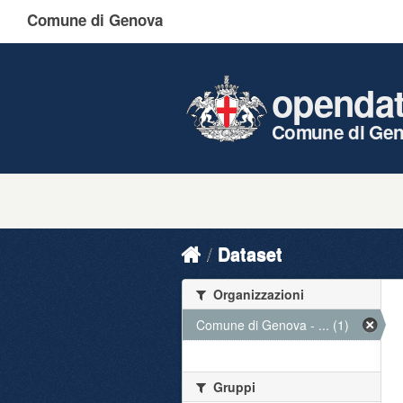
Comune di Genova
openda
Comune di Ge
Dataset
Organizzazioni
Comune di Genova - ... (1)
Gruppi