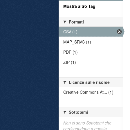
Mostra altro Tag
Formati
CSV (1)
MAP_SRVC (1)
PDF (1)
ZIP (1)
Licenze sulle risorse
Creative Commons At... (1)
Sottotemi
Non ci sono Sottotemi che
corrispondono a questa