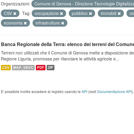
Organizzazioni:
Comune di Genova - Direzione Tecnologie Digitalizz
CSV
Tag:
occupazione
pubblico
immobili
co
economia
infrastrutture
Banca Regionale della Terra: elenco dei terreni del Comun
Terreni non utilizzati che il Comune di Genova mette a disposizione dell
Regione Liguria, promossa per rilanciare le attività agricole e...
CSV
MAP_SRVC
PDF
ZIP
E' possibile inoltre accedere al registro usando le
API
(vedi
Documentazione API
).