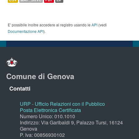
E' possibile inoltre accedere al registro usando le
API
(vedi
Documentazione API
).
Comune di Genova
Contatti
URP - Ufficio Relazioni con il Pubblico
Posta Elettronica Certificata
Numero Unico: 010.1010
Indirizzo: Via Garibaldi 9, Palazzo Tursi, 16124
Genova
P. Iva: 00856930102