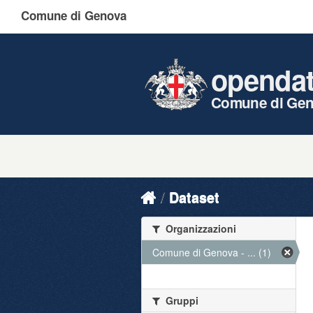
Comune di Genova
openda
Comune di Ge
Dataset
Organizzazioni
Comune di Genova - ... (1)
Gruppi