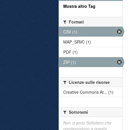
Mostra altro Tag
Formati
CSV (1)
MAP_SRVC (1)
PDF (1)
ZIP (1)
Licenze sulle risorse
Creative Commons At... (1)
Sottotemi
Non ci sono Sottotemi che
corrispondono a questa