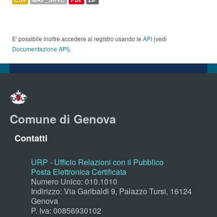
E' possibile inoltre accedere al registro usando le
API
(vedi
Documentazione API
).
Comune di Genova
Contatti
URP - Ufficio Relazioni con il Pubblico
Posta Elettronica Certificata
Numero Unico: 010.1010
Indirizzo: Via Garibaldi 9, Palazzo Tursi, 16124
Genova
P. Iva: 00856930102